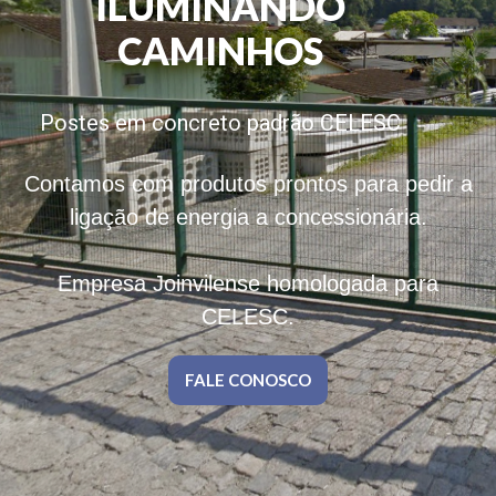
ILUMINANDO
CAMINHOS
Postes em concreto padrão CELESC
Contamos com produtos prontos para pedir a
ligação de energia a concessionária.
Empresa Joinvilense homologada para
CELESC.
FALE CONOSCO